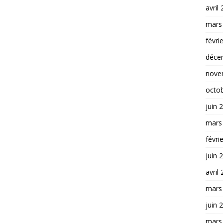
avril
mars
févri
déce
nove
octo
juin 
mars
févri
juin 
avril
mars
juin 
mars