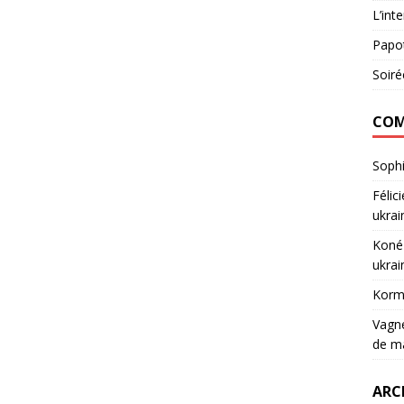
L’int
Papot
Soiré
COM
Soph
Félic
ukrai
Koné
ukrai
Korm
Vagn
de m
ARC