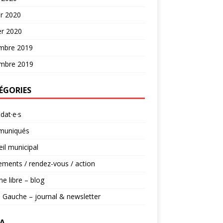
er 2020
er 2020
mbre 2019
mbre 2019
ÉGORIES
dat·e·s
uniqués
il municipal
ments / rendez-vous / action
ne libre – blog
 Gauche – journal & newsletter
A