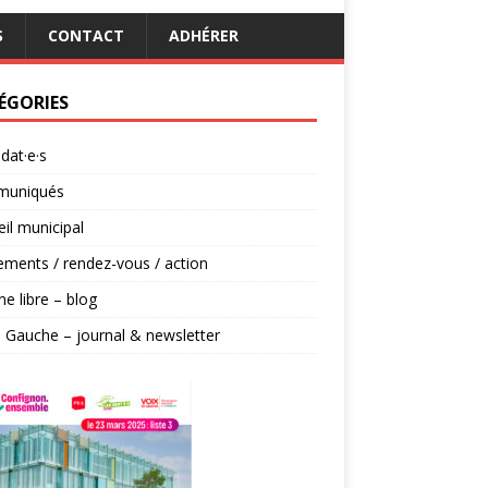
S
CONTACT
ADHÉRER
ÉGORIES
dat·e·s
uniqués
il municipal
ments / rendez-vous / action
ne libre – blog
 Gauche – journal & newsletter