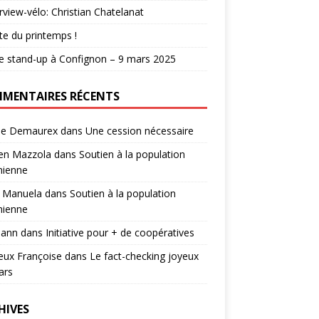
erview-vélo: Christian Chatelanat
e du printemps !
e stand-up à Confignon – 9 mars 2025
MENTAIRES RÉCENTS
ie Demaurex
dans
Une cession nécessaire
ien Mazzola
dans
Soutien à la population
nienne
 Manuela
dans
Soutien à la population
nienne
ann
dans
Initiative pour + de coopératives
eux Françoise
dans
Le fact-checking joyeux
ars
HIVES