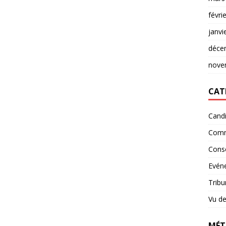
févri
janvi
déce
nove
CAT
Candi
Comm
Conse
Evéne
Tribu
Vu de
MÉT