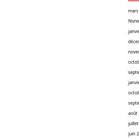
mars
févri
janvi
déce
nove
octo
sept
janvi
octo
sept
août
juille
juin 