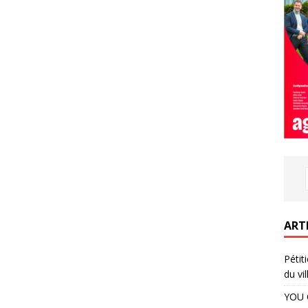
ART
Pétit
du vil
YOU 