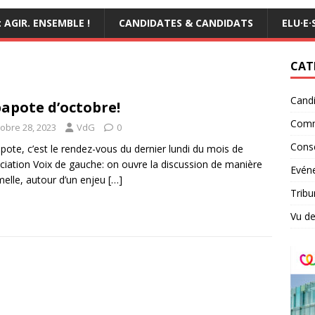
AGIR. ENSEMBLE !
CANDIDATES & CANDIDATS
ELU·E·
CAT
Candi
papote d’octobre!
Comm
tobre 28, 2023
VdG
0
Conse
pote, c’est le rendez-vous du dernier lundi du mois de
ociation Voix de gauche: on ouvre la discussion de manière
Evéne
melle, autour d’un enjeu
[…]
Tribu
Vu de