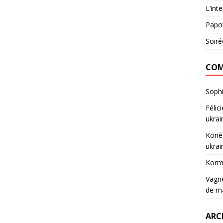
L’int
Papot
Soiré
COM
Soph
Félic
ukrai
Koné
ukrai
Korm
Vagn
de m
ARC