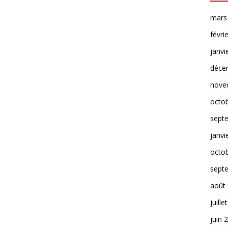
mars
févri
janvi
déce
nove
octo
sept
janvi
octo
sept
août
juille
juin 