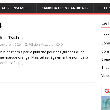
AGIR. ENSEMBLE !
CANDIDATES & CANDIDATS
ELU·E·
4
CAT
Candi
h – Tsch …
Comm
cembre 4, 2024
Félicien Mazzola
0
Conse
st le bruit émis par la publicité pour des grillades d’une
ine marque orange. Mais tel est également le nom de la
Evéne
on déposée
[…]
Tribu
Vu de