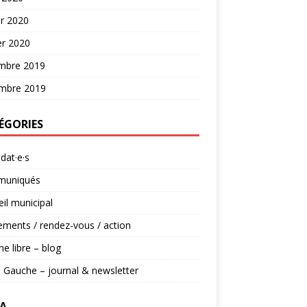
er 2020
er 2020
mbre 2019
mbre 2019
ÉGORIES
dat·e·s
uniqués
il municipal
ments / rendez-vous / action
ne libre – blog
 Gauche – journal & newsletter
A