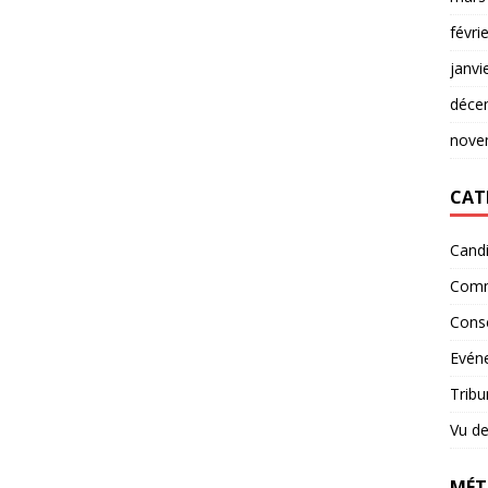
févri
janvi
déce
nove
CAT
Candi
Comm
Conse
Evéne
Tribu
Vu de
MÉT