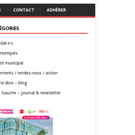
S
CONTACT
ADHÉRER
ÉGORIES
dat·e·s
uniqués
il municipal
ments / rendez-vous / action
ne libre – blog
 Gauche – journal & newsletter