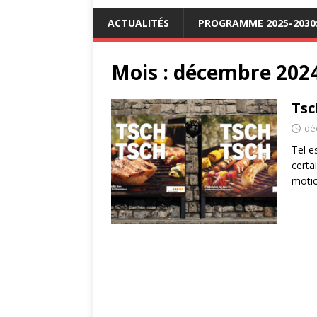
ACTUALITÉS
PROGRAMME 2025-2030: 
Mois :
décembre 202
Tsc
dé
Tel e
certa
moti