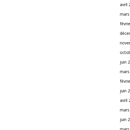
avril
mars
févri
déce
nove
octo
juin 
mars
févri
juin 
avril
mars
juin 
mars