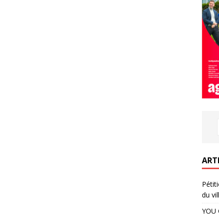
ART
Pétit
du vil
YOU 