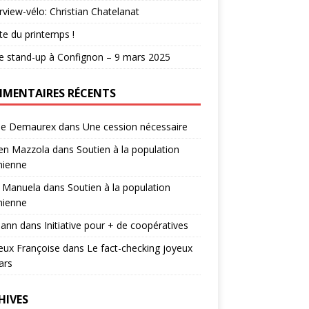
erview-vélo: Christian Chatelanat
e du printemps !
e stand-up à Confignon – 9 mars 2025
MENTAIRES RÉCENTS
ie Demaurex
dans
Une cession nécessaire
ien Mazzola
dans
Soutien à la population
nienne
 Manuela
dans
Soutien à la population
nienne
ann
dans
Initiative pour + de coopératives
eux Françoise
dans
Le fact-checking joyeux
ars
HIVES