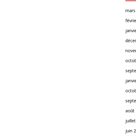
mars
févri
janvi
déce
nove
octo
sept
janvi
octo
sept
août
juille
juin 