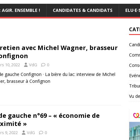
AGIR. ENSEMBLE !
CANDIDATES & CANDIDATS
ELU·E·
CAT
Candi
retien avec Michel Wagner, brasseur
onfignon
Comm
rs 10, 2022
VdG
0
Conse
de gauche Confignon · La bière du lac: interview de Michel
Evéne
r, brasseur à Confignon
Tribu
Vu de
de gauche n°69 – « économie de
ximité »
rs 9, 2022
VdG
0