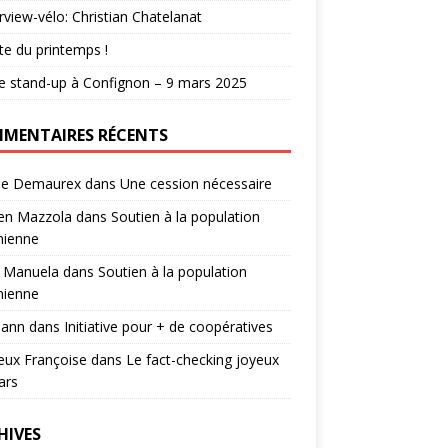
erview-vélo: Christian Chatelanat
e du printemps !
e stand-up à Confignon – 9 mars 2025
MENTAIRES RÉCENTS
ie Demaurex
dans
Une cession nécessaire
ien Mazzola
dans
Soutien à la population
nienne
 Manuela
dans
Soutien à la population
nienne
ann
dans
Initiative pour + de coopératives
eux Françoise
dans
Le fact-checking joyeux
ars
HIVES