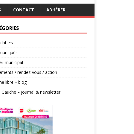
S
CONTACT
ADHÉRER
ÉGORIES
dat·e·s
uniqués
il municipal
ments / rendez-vous / action
ne libre – blog
 Gauche – journal & newsletter