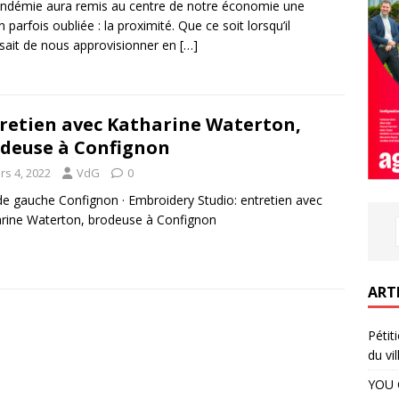
ndémie aura remis au centre de notre économie une
n parfois oubliée : la proximité. Que ce soit lorsqu’il
ssait de nous approvisionner en
[…]
retien avec Katharine Waterton,
deuse à Confignon
rs 4, 2022
VdG
0
de gauche Confignon · Embroidery Studio: entretien avec
rine Waterton, brodeuse à Confignon
ART
Pétit
du vil
YOU 