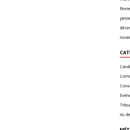
févri
janvi
déce
nove
CAT
Candi
Comm
Conse
Evéne
Tribu
Vu de
MÉT