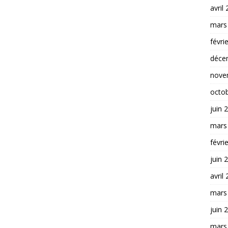
avril
mars
févri
déce
nove
octo
juin 
mars
févri
juin 
avril
mars
juin 
mars