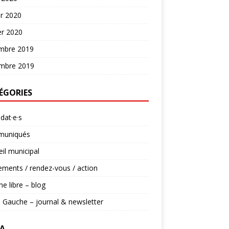
er 2020
er 2020
mbre 2019
mbre 2019
ÉGORIES
dat·e·s
uniqués
il municipal
ments / rendez-vous / action
ne libre – blog
 Gauche – journal & newsletter
A