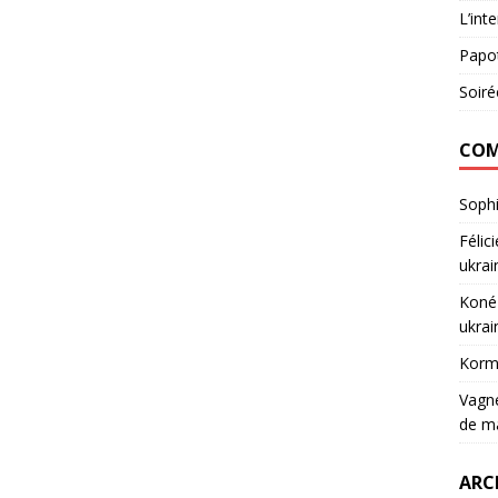
L’int
Papot
Soiré
COM
Soph
Félic
ukrai
Koné
ukrai
Korm
Vagn
de m
ARC