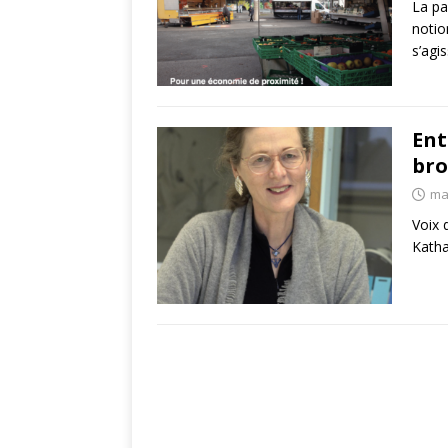
La pa
notio
s’agi
Ent
bro
ma
Voix 
Katha