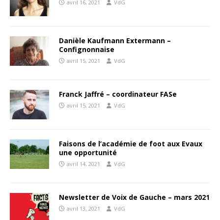
avril 16, 2021
VdG
Danièle Kaufmann Extermann –
Confignonnaise
avril 15, 2021
VdG
Franck Jaffré – coordinateur FASe
avril 15, 2021
VdG
Faisons de l’académie de foot aux Evaux
une opportunité
avril 14, 2021
VdG
Newsletter de Voix de Gauche – mars 2021
avril 13, 2021
VdG