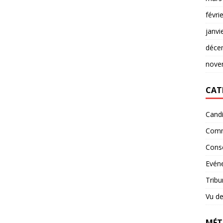
févri
janvi
déce
nove
CAT
Candi
Comm
Conse
Evéne
Tribu
Vu de
MÉT