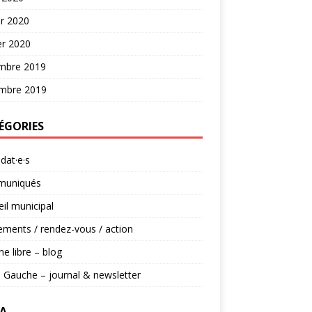
er 2020
er 2020
mbre 2019
mbre 2019
ÉGORIES
dat·e·s
uniqués
il municipal
ments / rendez-vous / action
ne libre – blog
 Gauche – journal & newsletter
A