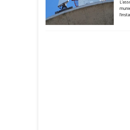
L’ass
munie
l’ins