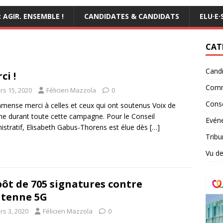
AGIR. ENSEMBLE !
CANDIDATES & CANDIDATS
ELU·E·
CAT
Candi
ci !
Comm
rs 15, 2020
Félicien Mazzola
0
Conse
mense merci à celles et ceux qui ont soutenus Voix de
e durant toute cette campagne. Pour le Conseil
Evéne
istratif, Elisabeth Gabus-Thorens est élue dès
[…]
Tribu
Vu de
ôt de 705 signatures contre
ntenne 5G
rs 3, 2020
Félicien Mazzola
0