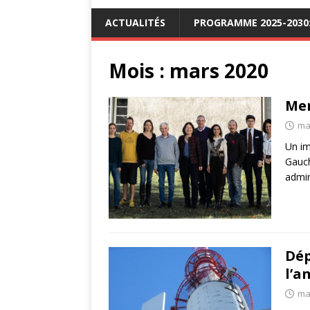
ACTUALITÉS
PROGRAMME 2025-2030: 
Mois :
mars 2020
Mer
ma
Un im
Gauch
admin
Dép
l’a
ma