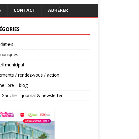
S
CONTACT
ADHÉRER
ÉGORIES
dat·e·s
uniqués
il municipal
ments / rendez-vous / action
ne libre – blog
 Gauche – journal & newsletter