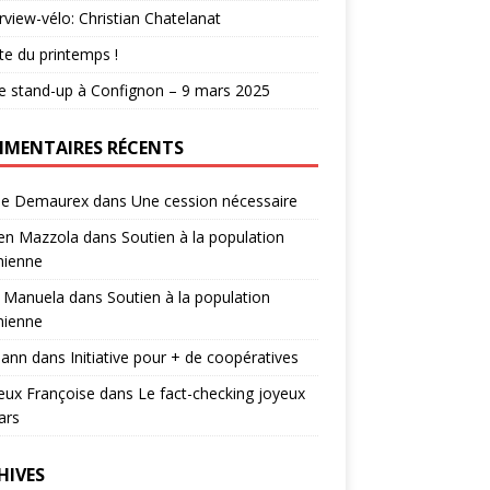
erview-vélo: Christian Chatelanat
e du printemps !
e stand-up à Confignon – 9 mars 2025
MENTAIRES RÉCENTS
ie Demaurex
dans
Une cession nécessaire
ien Mazzola
dans
Soutien à la population
nienne
 Manuela
dans
Soutien à la population
nienne
ann
dans
Initiative pour + de coopératives
eux Françoise
dans
Le fact-checking joyeux
ars
HIVES