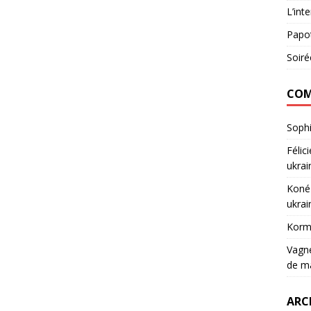
L’int
Papot
Soiré
COM
Soph
Félic
ukrai
Koné
ukrai
Korm
Vagn
de m
ARC