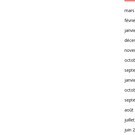
mars
févri
janvi
déce
nove
octo
sept
janvi
octo
sept
août
juille
juin 