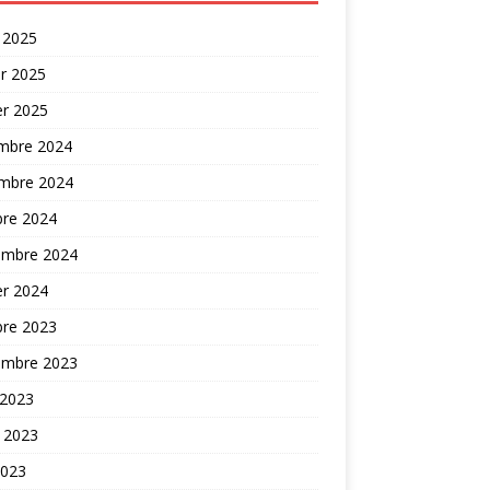
 2025
er 2025
er 2025
mbre 2024
mbre 2024
bre 2024
embre 2024
er 2024
bre 2023
embre 2023
 2023
t 2023
2023