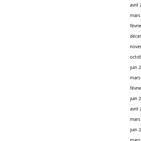
avril
mars
févri
déce
nove
octo
juin 
mars
févri
juin 
avril
mars
juin 
mars