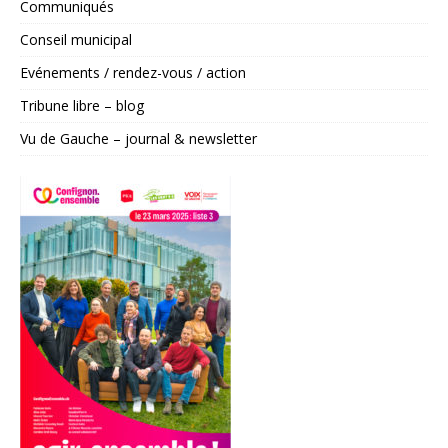
Communiqués
n
a
Conseil municipal
t
Evénements / rendez-vous / action
i
v
Tribune libre – blog
e
Vu de Gauche – journal & newsletter
: