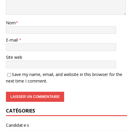
Nom
*
E-mail
*
Site web
Save my name, email, and website in this browser for the
next time I comment.
A
CATÉGORIES
l
t
e
Candidat·e·s
r