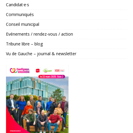
e
Candidat·e·s
r
Communiqués
n
a
Conseil municipal
t
Evénements / rendez-vous / action
i
v
Tribune libre – blog
e
Vu de Gauche – journal & newsletter
: