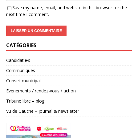
Save my name, email, and website in this browser for the
next time I comment.
A
CATÉGORIES
l
t
e
Candidat·e·s
r
Communiqués
n
a
Conseil municipal
t
Evénements / rendez-vous / action
i
v
Tribune libre – blog
e
Vu de Gauche – journal & newsletter
: