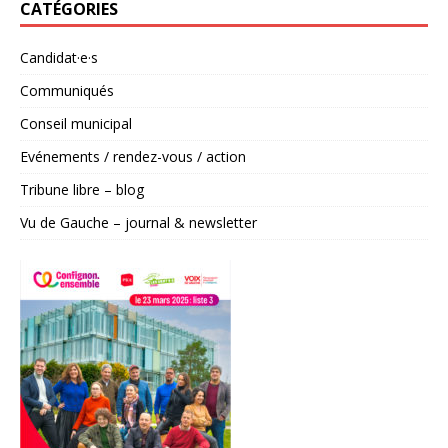
CATÉGORIES
l
t
e
Candidat·e·s
r
Communiqués
n
a
Conseil municipal
t
Evénements / rendez-vous / action
i
v
Tribune libre – blog
e
Vu de Gauche – journal & newsletter
: