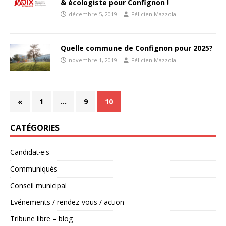
& écologiste pour Confignon !
décembre 5, 2019
Félicien Mazzola
Quelle commune de Confignon pour 2025?
novembre 1, 2019
Félicien Mazzola
«
1
…
9
10
CATÉGORIES
Candidat·e·s
Communiqués
Conseil municipal
Evénements / rendez-vous / action
Tribune libre – blog